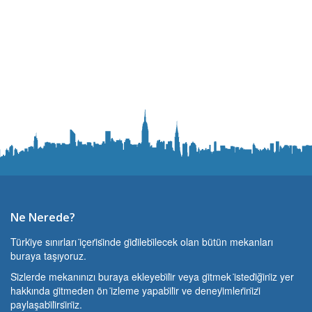
Ne Nerede?
Türki̇ye sınırları i̇çeri̇si̇nde gi̇di̇lebi̇lecek olan bütün mekanları
buraya taşıyoruz.
Si̇zlerde mekanınızı buraya ekleyebi̇li̇r veya gi̇tmek i̇stedi̇ği̇ni̇z yer
hakkında gi̇tmeden ön i̇zleme yapabi̇li̇r ve deneyi̇mleri̇ni̇zi̇
paylaşabi̇li̇rsi̇ni̇z.