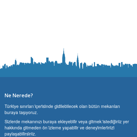
Ne Nerede?
Türki̇ye sınırları i̇çeri̇si̇nde gi̇di̇lebi̇lecek olan bütün mekanları
buraya taşıyoruz.
Si̇zlerde mekanınızı buraya ekleyebi̇li̇r veya gi̇tmek i̇stedi̇ği̇ni̇z yer
hakkında gi̇tmeden ön i̇zleme yapabi̇li̇r ve deneyi̇mleri̇ni̇zi̇
paylaşabi̇li̇rsi̇ni̇z.