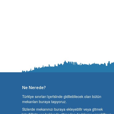
Ne Nerede?
Türki̇ye sınırları i̇çeri̇si̇nde gi̇di̇lebi̇lecek olan bütün
mekanları buraya taşıyoruz.
Si̇zlerde mekanınızı buraya ekleyebi̇li̇r veya gi̇tmek