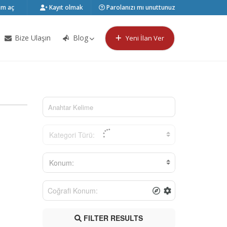
m aç
Kayıt olmak
Parolanızı mı unuttunuz
Bize Ulaşın
Blog
Yeni İlan Ver
Kategori Türü:
Konum:
FILTER RESULTS