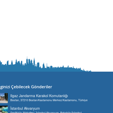
lginizi Çebilecek Gönderiler
Ilgaz Jandarma Karakol Komutanlığı
Bostan, 37210 Bostan/Kastamonu Merkez/Kastamonu, Türkiye
İstanbul Akvaryum
Şenlikköy Mahallesi, İstanbul Akvaryum, Bakırköy/İstanbul,