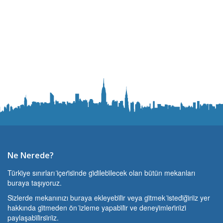
Ne Nerede?
Türki̇ye sınırları i̇çeri̇si̇nde gi̇di̇lebi̇lecek olan bütün mekanları
buraya taşıyoruz.
Si̇zlerde mekanınızı buraya ekleyebi̇li̇r veya gi̇tmek i̇stedi̇ği̇ni̇z yer
hakkında gi̇tmeden ön i̇zleme yapabi̇li̇r ve deneyi̇mleri̇ni̇zi̇
paylaşabi̇li̇rsi̇ni̇z.