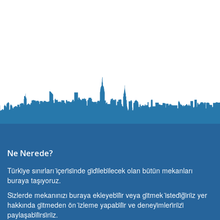
Ne Nerede?
Türki̇ye sınırları i̇çeri̇si̇nde gi̇di̇lebi̇lecek olan bütün mekanları
buraya taşıyoruz.
Si̇zlerde mekanınızı buraya ekleyebi̇li̇r veya gi̇tmek i̇stedi̇ği̇ni̇z yer
hakkında gi̇tmeden ön i̇zleme yapabi̇li̇r ve deneyi̇mleri̇ni̇zi̇
paylaşabi̇li̇rsi̇ni̇z.