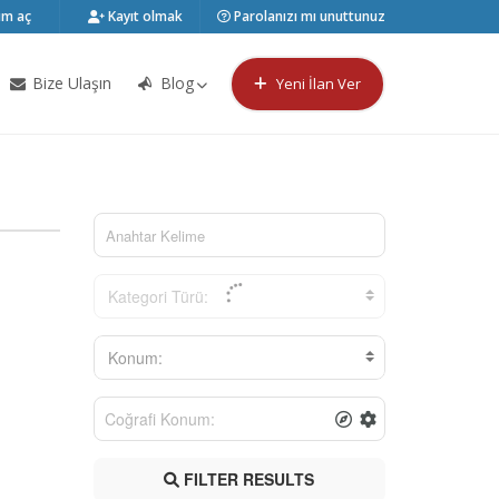
m aç
Kayıt olmak
Parolanızı mı unuttunuz
Bize Ulaşın
Blog
Yeni İlan Ver
Kategori Türü:
Konum:
FILTER RESULTS