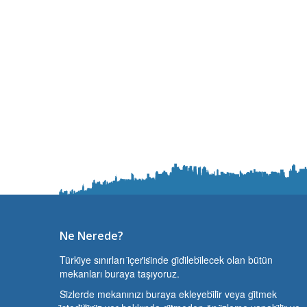
Ne Nerede?
Türki̇ye sınırları i̇çeri̇si̇nde gi̇di̇lebi̇lecek olan bütün
mekanları buraya taşıyoruz.
Si̇zlerde mekanınızı buraya ekleyebi̇li̇r veya gi̇tmek