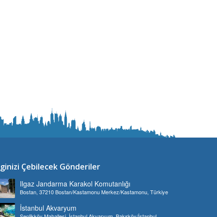
lginizi Çebilecek Gönderiler
Ilgaz Jandarma Karakol Komutanlığı
Bostan, 37210 Bostan/Kastamonu Merkez/Kastamonu, Türkiye
İstanbul Akvaryum
Şenlikköy Mahallesi, İstanbul Akvaryum, Bakırköy/İstanbul,