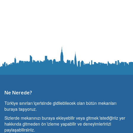
Ne Nerede?
Türki̇ye sınırları i̇çeri̇si̇nde gi̇di̇lebi̇lecek olan bütün mekanları
buraya taşıyoruz.
Si̇zlerde mekanınızı buraya ekleyebi̇li̇r veya gi̇tmek i̇stedi̇ği̇ni̇z yer
hakkında gi̇tmeden ön i̇zleme yapabi̇li̇r ve deneyi̇mleri̇ni̇zi̇
paylaşabi̇li̇rsi̇ni̇z.