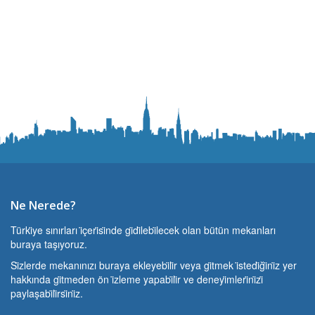
Ne Nerede?
Türki̇ye sınırları i̇çeri̇si̇nde gi̇di̇lebi̇lecek olan bütün mekanları
buraya taşıyoruz.
Si̇zlerde mekanınızı buraya ekleyebi̇li̇r veya gi̇tmek i̇stedi̇ği̇ni̇z yer
hakkında gi̇tmeden ön i̇zleme yapabi̇li̇r ve deneyi̇mleri̇ni̇zi̇
paylaşabi̇li̇rsi̇ni̇z.