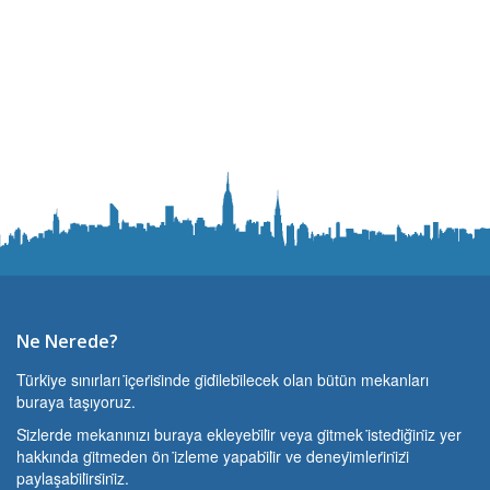
Ne Nerede?
Türki̇ye sınırları i̇çeri̇si̇nde gi̇di̇lebi̇lecek olan bütün mekanları
buraya taşıyoruz.
Si̇zlerde mekanınızı buraya ekleyebi̇li̇r veya gi̇tmek i̇stedi̇ği̇ni̇z yer
hakkında gi̇tmeden ön i̇zleme yapabi̇li̇r ve deneyi̇mleri̇ni̇zi̇
paylaşabi̇li̇rsi̇ni̇z.