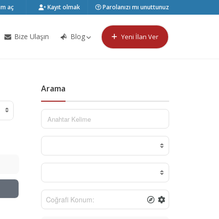
m aç
Kayıt olmak
Parolanızı mı unuttunuz
Bize Ulaşın
Blog
Yeni İlan Ver
Arama