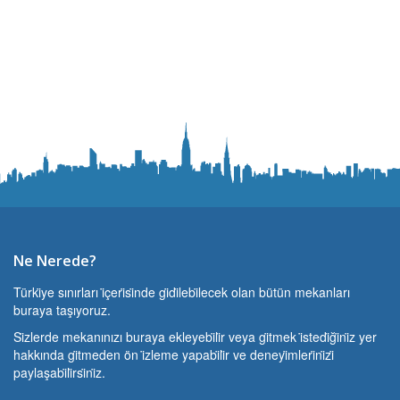
Ne Nerede?
Türki̇ye sınırları i̇çeri̇si̇nde gi̇di̇lebi̇lecek olan bütün mekanları
buraya taşıyoruz.
Si̇zlerde mekanınızı buraya ekleyebi̇li̇r veya gi̇tmek i̇stedi̇ği̇ni̇z yer
hakkında gi̇tmeden ön i̇zleme yapabi̇li̇r ve deneyi̇mleri̇ni̇zi̇
paylaşabi̇li̇rsi̇ni̇z.