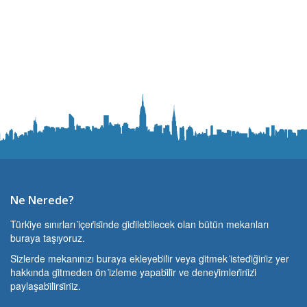
Ne Nerede?
Türki̇ye sınırları i̇çeri̇si̇nde gi̇di̇lebi̇lecek olan bütün mekanları
buraya taşıyoruz.
Si̇zlerde mekanınızı buraya ekleyebi̇li̇r veya gi̇tmek i̇stedi̇ği̇ni̇z yer
hakkında gi̇tmeden ön i̇zleme yapabi̇li̇r ve deneyi̇mleri̇ni̇zi̇
paylaşabi̇li̇rsi̇ni̇z.