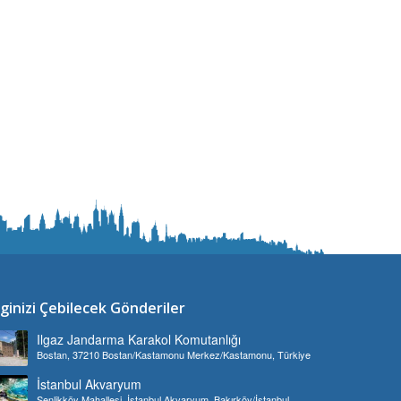
lginizi Çebilecek Gönderiler
Ilgaz Jandarma Karakol Komutanlığı
Bostan, 37210 Bostan/Kastamonu Merkez/Kastamonu, Türkiye
İstanbul Akvaryum
Şenlikköy Mahallesi, İstanbul Akvaryum, Bakırköy/İstanbul,