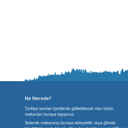
Ne Nerede?
Türki̇ye sınırları i̇çeri̇si̇nde gi̇di̇lebi̇lecek olan bütün
mekanları buraya taşıyoruz.
Si̇zlerde mekanınızı buraya ekleyebi̇li̇r veya gi̇tmek