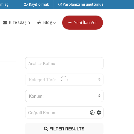
m aç
Kayıt olmak
Parolanızı mı unuttunuz
Bize Ulaşın
Blog
Yeni İlan Ver
Kategori Türü:
Konum:
FILTER RESULTS