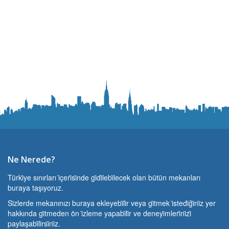
Ne Nerede?
Türki̇ye sınırları i̇çeri̇si̇nde gi̇di̇lebi̇lecek olan bütün mekanları
buraya taşıyoruz.
Si̇zlerde mekanınızı buraya ekleyebi̇li̇r veya gi̇tmek i̇stedi̇ği̇ni̇z yer
hakkında gi̇tmeden ön i̇zleme yapabi̇li̇r ve deneyi̇mleri̇ni̇zi̇
paylaşabi̇li̇rsi̇ni̇z.