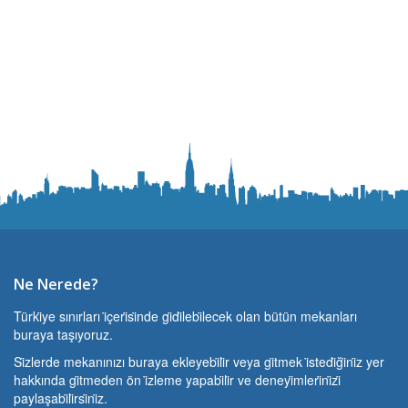
Ne Nerede?
Türki̇ye sınırları i̇çeri̇si̇nde gi̇di̇lebi̇lecek olan bütün mekanları
buraya taşıyoruz.
Si̇zlerde mekanınızı buraya ekleyebi̇li̇r veya gi̇tmek i̇stedi̇ği̇ni̇z yer
hakkında gi̇tmeden ön i̇zleme yapabi̇li̇r ve deneyi̇mleri̇ni̇zi̇
paylaşabi̇li̇rsi̇ni̇z.