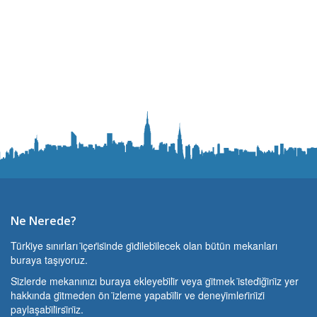
Ne Nerede?
Türki̇ye sınırları i̇çeri̇si̇nde gi̇di̇lebi̇lecek olan bütün mekanları
buraya taşıyoruz.
Si̇zlerde mekanınızı buraya ekleyebi̇li̇r veya gi̇tmek i̇stedi̇ği̇ni̇z yer
hakkında gi̇tmeden ön i̇zleme yapabi̇li̇r ve deneyi̇mleri̇ni̇zi̇
paylaşabi̇li̇rsi̇ni̇z.