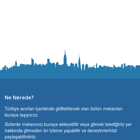
Ne Nerede?
Türki̇ye sınırları i̇çeri̇si̇nde gi̇di̇lebi̇lecek olan bütün mekanları
buraya taşıyoruz.
Si̇zlerde mekanınızı buraya ekleyebi̇li̇r veya gi̇tmek i̇stedi̇ği̇ni̇z yer
hakkında gi̇tmeden ön i̇zleme yapabi̇li̇r ve deneyi̇mleri̇ni̇zi̇
paylaşabi̇li̇rsi̇ni̇z.