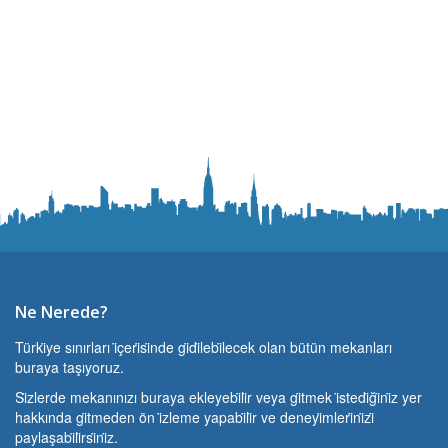
Ne Nerede?
Türki̇ye sınırları i̇çeri̇si̇nde gi̇di̇lebi̇lecek olan bütün mekanları
buraya taşıyoruz.
Si̇zlerde mekanınızı buraya ekleyebi̇li̇r veya gi̇tmek i̇stedi̇ği̇ni̇z yer
hakkında gi̇tmeden ön i̇zleme yapabi̇li̇r ve deneyi̇mleri̇ni̇zi̇
paylaşabi̇li̇rsi̇ni̇z.