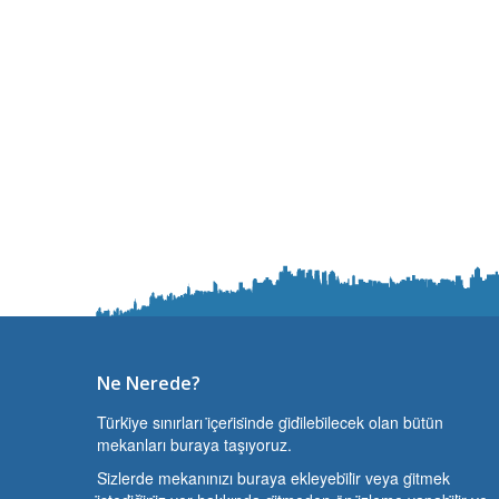
Ne Nerede?
Türki̇ye sınırları i̇çeri̇si̇nde gi̇di̇lebi̇lecek olan bütün
mekanları buraya taşıyoruz.
Si̇zlerde mekanınızı buraya ekleyebi̇li̇r veya gi̇tmek