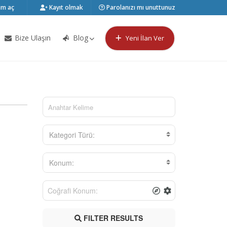
m aç
Kayıt olmak
Parolanızı mı unuttunuz
Bize Ulaşın
Blog
Yeni İlan Ver
Kategori Türü:
Konum:
FILTER RESULTS