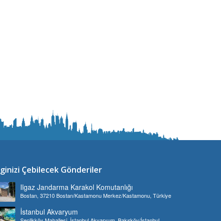
lginizi Çebilecek Gönderiler
Ilgaz Jandarma Karakol Komutanlığı
Bostan, 37210 Bostan/Kastamonu Merkez/Kastamonu, Türkiye
İstanbul Akvaryum
Şenlikköy Mahallesi, İstanbul Akvaryum, Bakırköy/İstanbul,