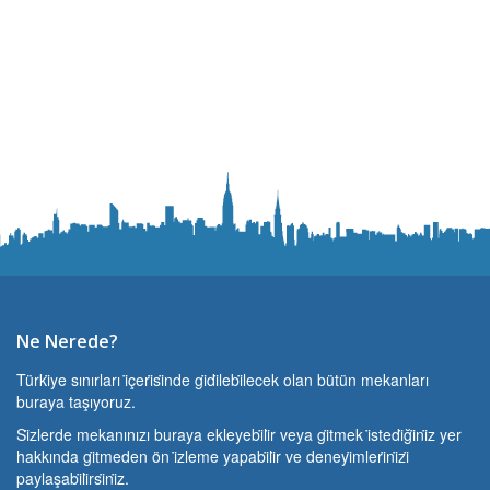
Ne Nerede?
Türki̇ye sınırları i̇çeri̇si̇nde gi̇di̇lebi̇lecek olan bütün mekanları
buraya taşıyoruz.
Si̇zlerde mekanınızı buraya ekleyebi̇li̇r veya gi̇tmek i̇stedi̇ği̇ni̇z yer
hakkında gi̇tmeden ön i̇zleme yapabi̇li̇r ve deneyi̇mleri̇ni̇zi̇
paylaşabi̇li̇rsi̇ni̇z.