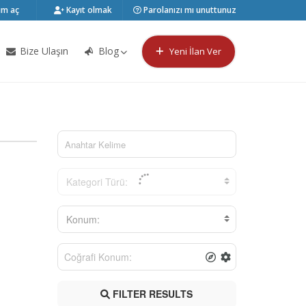
m aç
Kayıt olmak
Parolanızı mı unuttunuz
Bize Ulaşın
Blog
Yeni İlan Ver
Kategori Türü:
Konum:
FILTER RESULTS