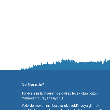
Ne Nerede?
Türki̇ye sınırları i̇çeri̇si̇nde gi̇di̇lebi̇lecek olan bütün
mekanları buraya taşıyoruz.
Si̇zlerde mekanınızı buraya ekleyebi̇li̇r veya gi̇tmek