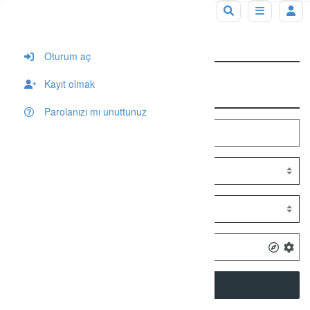
Tag: Ayanis Kalesi
Oturum aç
Kayıt olmak
Arama
Parolanızı mı unuttunuz
SEARCH