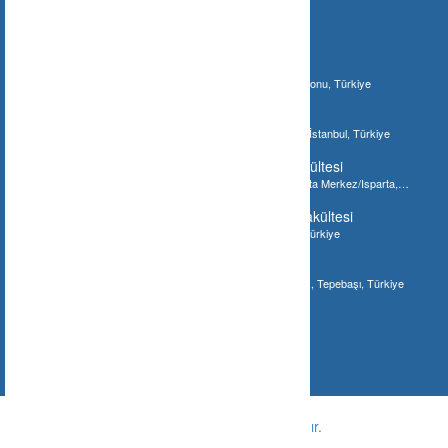
İlginizi Çebilecek Gönderiler
Ilgaz Jandarma Karakol Komutanlığı
Bostan, 37210 Bostan/Kastamonu Merkez/Kastamonu, Türkiye
İstanbul Akvaryum
Şenlikköy Mahallesi, İstanbul Akvaryum, Bakırköy/İstanbul, Türkiye
Süleyman Demirel Üniversitesi Tıp Fakültesi
Süleyman Demirel Üniversitesi Tıp Fakültesi, Isparta Merkez/Isparta,
Türkiye
Gaziantep Üniversitesi Diş Hekimliği Fakültesi
Gaziantep Üniversitesi Diş Fakültesi, Gaziantep, Türkiye
Meşhur Tostçu İsmail
Eskişehir, Hoşnudiye Mahallesi, Bayramyeri Sokak, Tepebaşı, Türkiye
© Copyright -
Ne Nerede ?
-
Tüm hakları saklıdır.