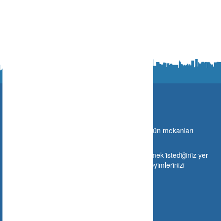
Ne Nerede?
Türki̇ye sınırları i̇çeri̇si̇nde gi̇di̇lebi̇lecek olan bütün mekanları
buraya taşıyoruz.
Si̇zlerde mekanınızı buraya ekleyebi̇li̇r veya gi̇tmek i̇stedi̇ği̇ni̇z yer
hakkında gi̇tmeden ön i̇zleme yapabi̇li̇r ve deneyi̇mleri̇ni̇zi̇
paylaşabi̇li̇rsi̇ni̇z.