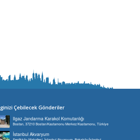
lginizi Çebilecek Gönderiler
Ilgaz Jandarma Karakol Komutanlığı
Bostan, 37210 Bostan/Kastamonu Merkez/Kastamonu, Türkiye
İstanbul Akvaryum
Şenlikköy Mahallesi, İstanbul Akvaryum, Bakırköy/İstanbul,