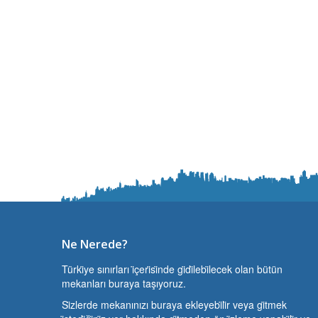
Ne Nerede?
Türki̇ye sınırları i̇çeri̇si̇nde gi̇di̇lebi̇lecek olan bütün
mekanları buraya taşıyoruz.
Si̇zlerde mekanınızı buraya ekleyebi̇li̇r veya gi̇tmek