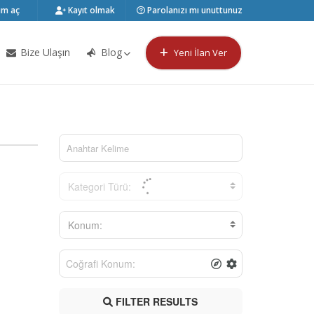
m aç
Kayıt olmak
Parolanızı mı unuttunuz
Bize Ulaşın
Blog
Yeni İlan Ver
Kategori Türü:
Konum:
FILTER RESULTS