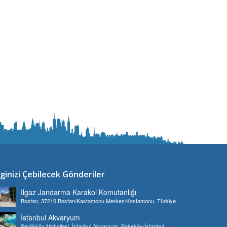
lginizi Çebilecek Gönderiler
Ilgaz Jandarma Karakol Komutanlığı
Bostan, 37210 Bostan/Kastamonu Merkez/Kastamonu, Türkiye
İstanbul Akvaryum
Şenlikköy Mahallesi, İstanbul Akvaryum, Bakırköy/İstanbul,