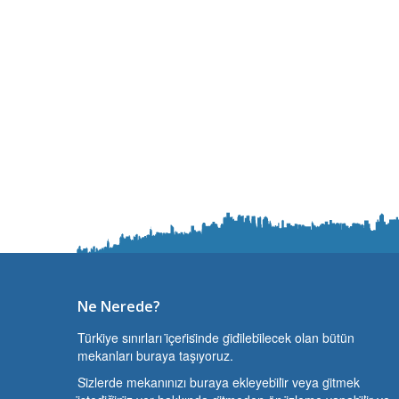
Ne Nerede?
Türki̇ye sınırları i̇çeri̇si̇nde gi̇di̇lebi̇lecek olan bütün
mekanları buraya taşıyoruz.
Si̇zlerde mekanınızı buraya ekleyebi̇li̇r veya gi̇tmek