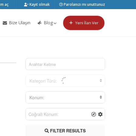
m aç
Kayıt olmak
Parolanızı mı unuttunuz
Bize Ulaşın
Blog
Yeni İlan Ver
Kategori Türü:
Konum:
FILTER RESULTS