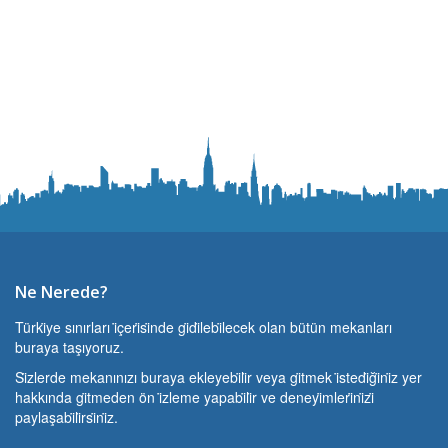
Ne Nerede?
Türki̇ye sınırları i̇çeri̇si̇nde gi̇di̇lebi̇lecek olan bütün mekanları
buraya taşıyoruz.
Si̇zlerde mekanınızı buraya ekleyebi̇li̇r veya gi̇tmek i̇stedi̇ği̇ni̇z yer
hakkında gi̇tmeden ön i̇zleme yapabi̇li̇r ve deneyi̇mleri̇ni̇zi̇
paylaşabi̇li̇rsi̇ni̇z.