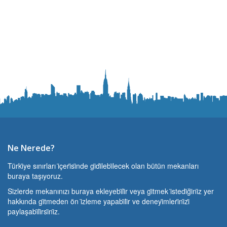
Ne Nerede?
Türki̇ye sınırları i̇çeri̇si̇nde gi̇di̇lebi̇lecek olan bütün mekanları
buraya taşıyoruz.
Si̇zlerde mekanınızı buraya ekleyebi̇li̇r veya gi̇tmek i̇stedi̇ği̇ni̇z yer
hakkında gi̇tmeden ön i̇zleme yapabi̇li̇r ve deneyi̇mleri̇ni̇zi̇
paylaşabi̇li̇rsi̇ni̇z.