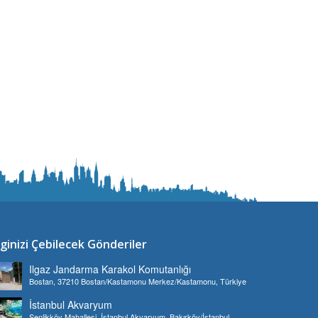
lginizi Çebilecek Gönderiler
Ilgaz Jandarma Karakol Komutanlığı
Bostan, 37210 Bostan/Kastamonu Merkez/Kastamonu, Türkiye
İstanbul Akvaryum
Şenlikköy Mahallesi, İstanbul Akvaryum, Bakırköy/İstanbul,