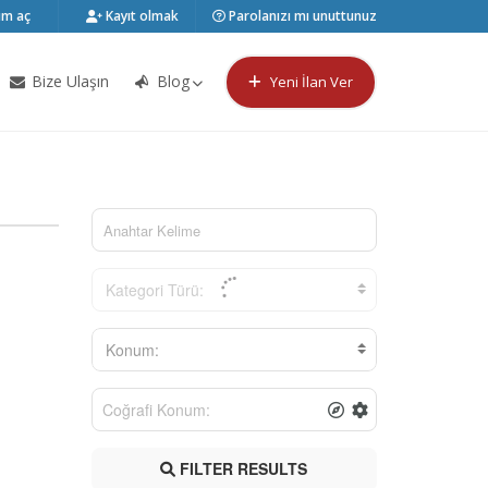
m aç
Kayıt olmak
Parolanızı mı unuttunuz
Bize Ulaşın
Blog
Yeni İlan Ver
Kategori Türü:
Konum:
FILTER RESULTS