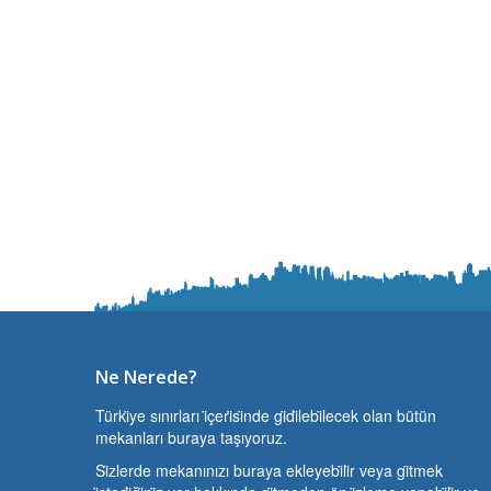
Ne Nerede?
Türki̇ye sınırları i̇çeri̇si̇nde gi̇di̇lebi̇lecek olan bütün
mekanları buraya taşıyoruz.
Si̇zlerde mekanınızı buraya ekleyebi̇li̇r veya gi̇tmek