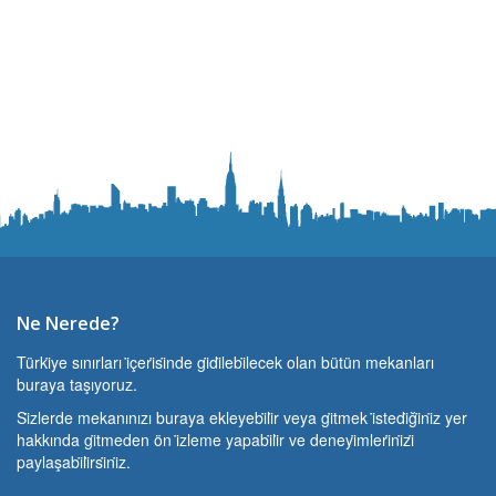
Ne Nerede?
Türki̇ye sınırları i̇çeri̇si̇nde gi̇di̇lebi̇lecek olan bütün mekanları
buraya taşıyoruz.
Si̇zlerde mekanınızı buraya ekleyebi̇li̇r veya gi̇tmek i̇stedi̇ği̇ni̇z yer
hakkında gi̇tmeden ön i̇zleme yapabi̇li̇r ve deneyi̇mleri̇ni̇zi̇
paylaşabi̇li̇rsi̇ni̇z.