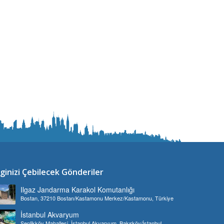
lginizi Çebilecek Gönderiler
Ilgaz Jandarma Karakol Komutanlığı
Bostan, 37210 Bostan/Kastamonu Merkez/Kastamonu, Türkiye
İstanbul Akvaryum
Şenlikköy Mahallesi, İstanbul Akvaryum, Bakırköy/İstanbul,