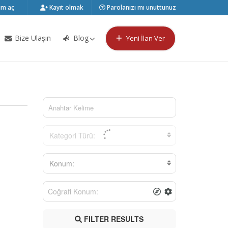
m aç
Kayıt olmak
Parolanızı mı unuttunuz
Bize Ulaşın
Blog
Yeni İlan Ver
Kategori Türü:
Konum:
FILTER RESULTS