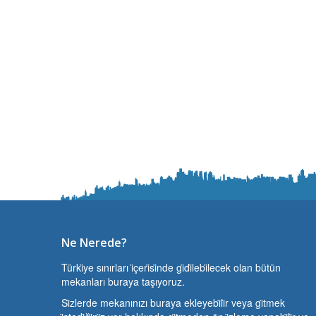
Ne Nerede?
Türki̇ye sınırları i̇çeri̇si̇nde gi̇di̇lebi̇lecek olan bütün
mekanları buraya taşıyoruz.
Si̇zlerde mekanınızı buraya ekleyebi̇li̇r veya gi̇tmek