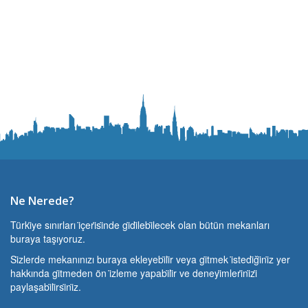
Ne Nerede?
Türki̇ye sınırları i̇çeri̇si̇nde gi̇di̇lebi̇lecek olan bütün mekanları
buraya taşıyoruz.
Si̇zlerde mekanınızı buraya ekleyebi̇li̇r veya gi̇tmek i̇stedi̇ği̇ni̇z yer
hakkında gi̇tmeden ön i̇zleme yapabi̇li̇r ve deneyi̇mleri̇ni̇zi̇
paylaşabi̇li̇rsi̇ni̇z.