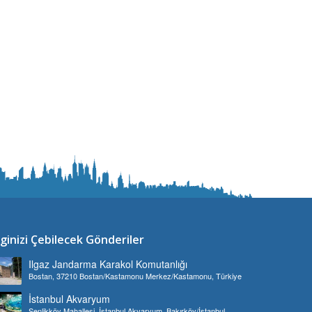
lginizi Çebilecek Gönderiler
Ilgaz Jandarma Karakol Komutanlığı
Bostan, 37210 Bostan/Kastamonu Merkez/Kastamonu, Türkiye
İstanbul Akvaryum
Şenlikköy Mahallesi, İstanbul Akvaryum, Bakırköy/İstanbul,