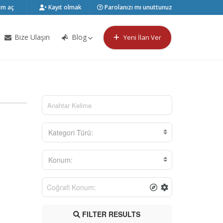
m aç
Kayıt olmak
Parolanızı mı unuttunuz
Bize Ulaşın
Blog
Yeni İlan Ver
Kategori Türü:
Konum:
FILTER RESULTS