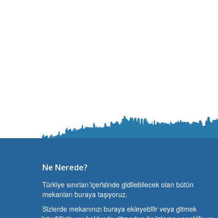
Ne Nerede?
Türki̇ye sınırları i̇çeri̇si̇nde gi̇di̇lebi̇lecek olan bütün
mekanları buraya taşıyoruz.
Si̇zlerde mekanınızı buraya ekleyebi̇li̇r veya gi̇tmek