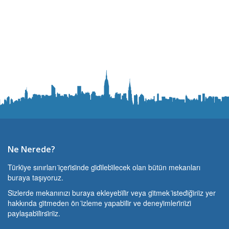
Ne Nerede?
Türki̇ye sınırları i̇çeri̇si̇nde gi̇di̇lebi̇lecek olan bütün mekanları
buraya taşıyoruz.
Si̇zlerde mekanınızı buraya ekleyebi̇li̇r veya gi̇tmek i̇stedi̇ği̇ni̇z yer
hakkında gi̇tmeden ön i̇zleme yapabi̇li̇r ve deneyi̇mleri̇ni̇zi̇
paylaşabi̇li̇rsi̇ni̇z.