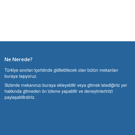
Ne Nerede?
Türki̇ye sınırları i̇çeri̇si̇nde gi̇di̇lebi̇lecek olan bütün mekanları
buraya taşıyoruz.
Si̇zlerde mekanınızı buraya ekleyebi̇li̇r veya gi̇tmek i̇stedi̇ği̇ni̇z yer
hakkında gi̇tmeden ön i̇zleme yapabi̇li̇r ve deneyi̇mleri̇ni̇zi̇
paylaşabi̇li̇rsi̇ni̇z.