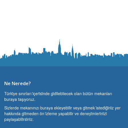
Ne Nerede?
Türki̇ye sınırları i̇çeri̇si̇nde gi̇di̇lebi̇lecek olan bütün mekanları
buraya taşıyoruz.
Si̇zlerde mekanınızı buraya ekleyebi̇li̇r veya gi̇tmek i̇stedi̇ği̇ni̇z yer
hakkında gi̇tmeden ön i̇zleme yapabi̇li̇r ve deneyi̇mleri̇ni̇zi̇
paylaşabi̇li̇rsi̇ni̇z.