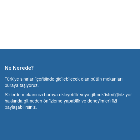
Ne Nerede?
Türki̇ye sınırları i̇çeri̇si̇nde gi̇di̇lebi̇lecek olan bütün mekanları
buraya taşıyoruz.
Si̇zlerde mekanınızı buraya ekleyebi̇li̇r veya gi̇tmek i̇stedi̇ği̇ni̇z yer
hakkında gi̇tmeden ön i̇zleme yapabi̇li̇r ve deneyi̇mleri̇ni̇zi̇
paylaşabi̇li̇rsi̇ni̇z.