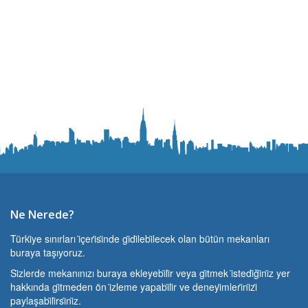
Ne Nerede?
Türki̇ye sınırları i̇çeri̇si̇nde gi̇di̇lebi̇lecek olan bütün mekanları
buraya taşıyoruz.
Si̇zlerde mekanınızı buraya ekleyebi̇li̇r veya gi̇tmek i̇stedi̇ği̇ni̇z yer
hakkında gi̇tmeden ön i̇zleme yapabi̇li̇r ve deneyi̇mleri̇ni̇zi̇
paylaşabi̇li̇rsi̇ni̇z.