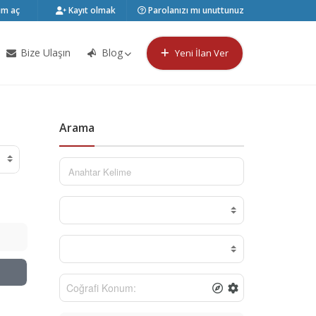
m aç
Kayıt olmak
Parolanızı mı unuttunuz
Bize Ulaşın
Blog
Yeni İlan Ver
Arama