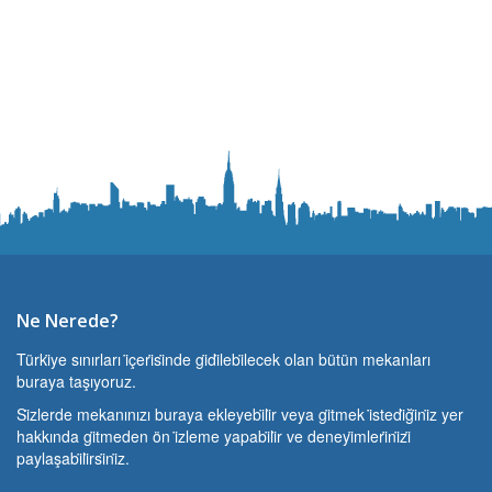
Ne Nerede?
Türki̇ye sınırları i̇çeri̇si̇nde gi̇di̇lebi̇lecek olan bütün mekanları
buraya taşıyoruz.
Si̇zlerde mekanınızı buraya ekleyebi̇li̇r veya gi̇tmek i̇stedi̇ği̇ni̇z yer
hakkında gi̇tmeden ön i̇zleme yapabi̇li̇r ve deneyi̇mleri̇ni̇zi̇
paylaşabi̇li̇rsi̇ni̇z.