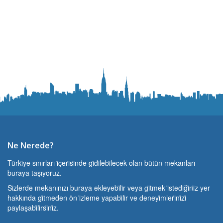
Ne Nerede?
Türki̇ye sınırları i̇çeri̇si̇nde gi̇di̇lebi̇lecek olan bütün mekanları
buraya taşıyoruz.
Si̇zlerde mekanınızı buraya ekleyebi̇li̇r veya gi̇tmek i̇stedi̇ği̇ni̇z yer
hakkında gi̇tmeden ön i̇zleme yapabi̇li̇r ve deneyi̇mleri̇ni̇zi̇
paylaşabi̇li̇rsi̇ni̇z.