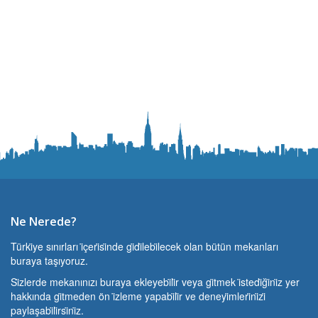
Ne Nerede?
Türki̇ye sınırları i̇çeri̇si̇nde gi̇di̇lebi̇lecek olan bütün mekanları
buraya taşıyoruz.
Si̇zlerde mekanınızı buraya ekleyebi̇li̇r veya gi̇tmek i̇stedi̇ği̇ni̇z yer
hakkında gi̇tmeden ön i̇zleme yapabi̇li̇r ve deneyi̇mleri̇ni̇zi̇
paylaşabi̇li̇rsi̇ni̇z.