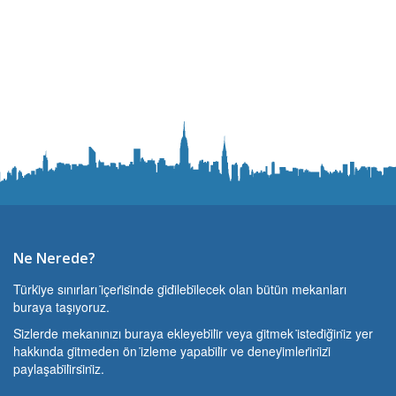
Ne Nerede?
Türki̇ye sınırları i̇çeri̇si̇nde gi̇di̇lebi̇lecek olan bütün mekanları
buraya taşıyoruz.
Si̇zlerde mekanınızı buraya ekleyebi̇li̇r veya gi̇tmek i̇stedi̇ği̇ni̇z yer
hakkında gi̇tmeden ön i̇zleme yapabi̇li̇r ve deneyi̇mleri̇ni̇zi̇
paylaşabi̇li̇rsi̇ni̇z.