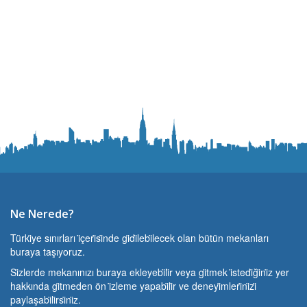
Ne Nerede?
Türki̇ye sınırları i̇çeri̇si̇nde gi̇di̇lebi̇lecek olan bütün mekanları
buraya taşıyoruz.
Si̇zlerde mekanınızı buraya ekleyebi̇li̇r veya gi̇tmek i̇stedi̇ği̇ni̇z yer
hakkında gi̇tmeden ön i̇zleme yapabi̇li̇r ve deneyi̇mleri̇ni̇zi̇
paylaşabi̇li̇rsi̇ni̇z.