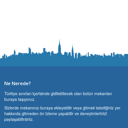
Ne Nerede?
Türki̇ye sınırları i̇çeri̇si̇nde gi̇di̇lebi̇lecek olan bütün mekanları
buraya taşıyoruz.
Si̇zlerde mekanınızı buraya ekleyebi̇li̇r veya gi̇tmek i̇stedi̇ği̇ni̇z yer
hakkında gi̇tmeden ön i̇zleme yapabi̇li̇r ve deneyi̇mleri̇ni̇zi̇
paylaşabi̇li̇rsi̇ni̇z.