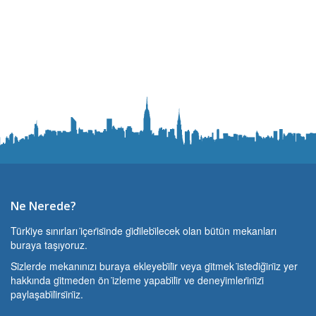
Ne Nerede?
Türki̇ye sınırları i̇çeri̇si̇nde gi̇di̇lebi̇lecek olan bütün mekanları
buraya taşıyoruz.
Si̇zlerde mekanınızı buraya ekleyebi̇li̇r veya gi̇tmek i̇stedi̇ği̇ni̇z yer
hakkında gi̇tmeden ön i̇zleme yapabi̇li̇r ve deneyi̇mleri̇ni̇zi̇
paylaşabi̇li̇rsi̇ni̇z.