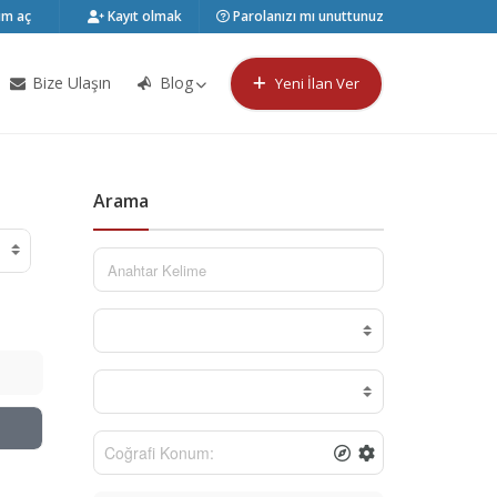
m aç
Kayıt olmak
Parolanızı mı unuttunuz
Bize Ulaşın
Blog
Yeni İlan Ver
Arama