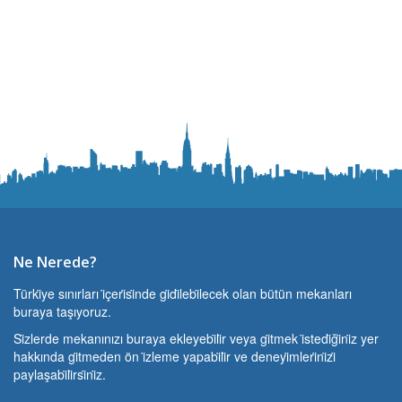
Ne Nerede?
Türki̇ye sınırları i̇çeri̇si̇nde gi̇di̇lebi̇lecek olan bütün mekanları
buraya taşıyoruz.
Si̇zlerde mekanınızı buraya ekleyebi̇li̇r veya gi̇tmek i̇stedi̇ği̇ni̇z yer
hakkında gi̇tmeden ön i̇zleme yapabi̇li̇r ve deneyi̇mleri̇ni̇zi̇
paylaşabi̇li̇rsi̇ni̇z.