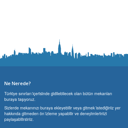
Ne Nerede?
Türki̇ye sınırları i̇çeri̇si̇nde gi̇di̇lebi̇lecek olan bütün mekanları
buraya taşıyoruz.
Si̇zlerde mekanınızı buraya ekleyebi̇li̇r veya gi̇tmek i̇stedi̇ği̇ni̇z yer
hakkında gi̇tmeden ön i̇zleme yapabi̇li̇r ve deneyi̇mleri̇ni̇zi̇
paylaşabi̇li̇rsi̇ni̇z.