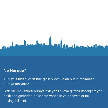
Ne Nerede?
Türki̇ye sınırları i̇çeri̇si̇nde gi̇di̇lebi̇lecek olan bütün mekanları
buraya taşıyoruz.
Si̇zlerde mekanınızı buraya ekleyebi̇li̇r veya gi̇tmek i̇stedi̇ği̇ni̇z yer
hakkında gi̇tmeden ön i̇zleme yapabi̇li̇r ve deneyi̇mleri̇ni̇zi̇
paylaşabi̇li̇rsi̇ni̇z.