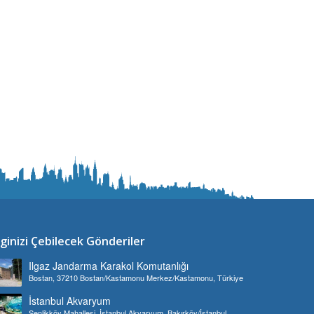
lginizi Çebilecek Gönderiler
Ilgaz Jandarma Karakol Komutanlığı
Bostan, 37210 Bostan/Kastamonu Merkez/Kastamonu, Türkiye
İstanbul Akvaryum
Şenlikköy Mahallesi, İstanbul Akvaryum, Bakırköy/İstanbul,