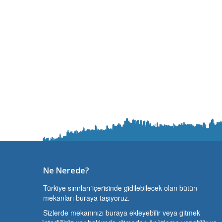
Ne Nerede?
Türki̇ye sınırları i̇çeri̇si̇nde gi̇di̇lebi̇lecek olan bütün
mekanları buraya taşıyoruz.
Si̇zlerde mekanınızı buraya ekleyebi̇li̇r veya gi̇tmek