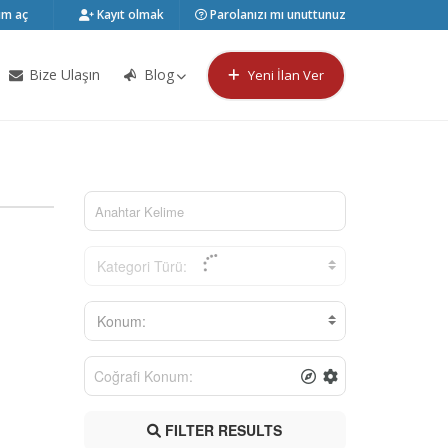
m aç
Kayıt olmak
Parolanızı mı unuttunuz
Bize Ulaşın
Blog
Yeni İlan Ver
Kategori Türü:
Konum:
FILTER RESULTS