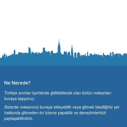
Ne Nerede?
Türki̇ye sınırları i̇çeri̇si̇nde gi̇di̇lebi̇lecek olan bütün mekanları
buraya taşıyoruz.
Si̇zlerde mekanınızı buraya ekleyebi̇li̇r veya gi̇tmek i̇stedi̇ği̇ni̇z yer
hakkında gi̇tmeden ön i̇zleme yapabi̇li̇r ve deneyi̇mleri̇ni̇zi̇
paylaşabi̇li̇rsi̇ni̇z.